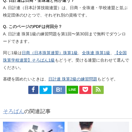
Q. 日計連は日商・全珠連と何が違う？
A. 日計連（日本計算技能連盟）は、日商・全珠連・学校連盟と並ぶ
検定団体のひとつで、それぞれ別の資格です。
Q. このページのPDFは何回分？
A. 日計連 珠算1級の練習問題を第1回〜第30回まで無料でダウンロ
ードできます。
同じ1級は
日商（日本珠算連盟）珠算1級
、
全珠連 珠算1級
、
【全国
珠算学校連盟】そろばん1級
もどうぞ。受ける連盟に合わせて選んで
ください。
基礎を固めたいときは、
日計連 珠算2級の練習問題
もどうぞ。
LINE
そろばん
の関連記事