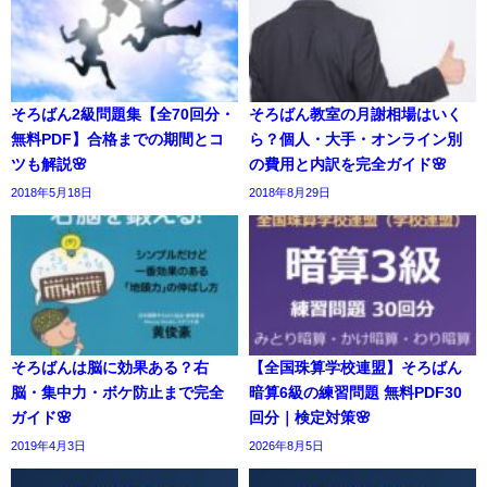
そろばん2級問題集【全70回分・
そろばん教室の月謝相場はいく
無料PDF】合格までの期間とコ
ら？個人・大手・オンライン別
ツも解説🌸
の費用と内訳を完全ガイド🌸
2018年5月18日
2018年8月29日
そろばんは脳に効果ある？右
【全国珠算学校連盟】そろばん
脳・集中力・ボケ防止まで完全
暗算6級の練習問題 無料PDF30
ガイド🌸
回分｜検定対策🌸
2019年4月3日
2026年8月5日