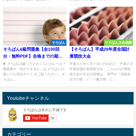
そろばん
そろばん大会成績
そろばん6級問題集【全100回
【そろばん】平成29年度全国計
分・無料PDF】合格までの期間
算競技大会
とコツも解説🌸
▶ そろばん6級ってどのくらいのレベル？
平成３０年１月７日に行われた「平成２９
難易度や「何ができるか」は そろばんの
年度全国計算競技大会」 こちらの計算競
級レベル完全ガイド をご覧ください。 そ
技大会の大きな特徴は、 部門が『高校生
ろばん...
以下の部』と『一般の部』に...
Youtubeチャンネル
カテゴリー