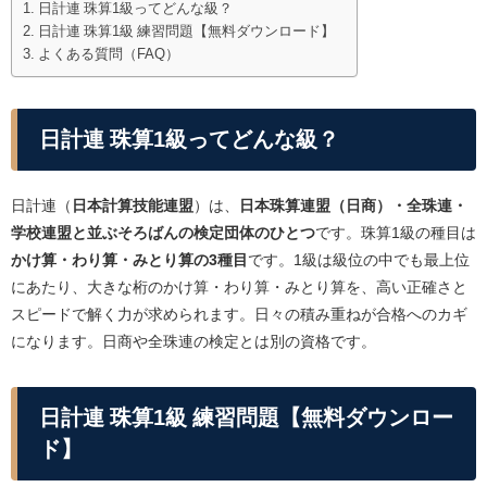
日計連 珠算1級ってどんな級？
日計連 珠算1級 練習問題【無料ダウンロード】
よくある質問（FAQ）
日計連 珠算1級ってどんな級？
日計連（
日本計算技能連盟
）は、
日本珠算連盟（日商）・全珠連・
学校連盟と並ぶそろばんの検定団体のひとつ
です。珠算1級の種目は
かけ算・わり算・みとり算の3種目
です。1級は級位の中でも最上位
にあたり、大きな桁のかけ算・わり算・みとり算を、高い正確さと
スピードで解く力が求められます。日々の積み重ねが合格へのカギ
になります。日商や全珠連の検定とは別の資格です。
日計連 珠算1級 練習問題【無料ダウンロー
ド】