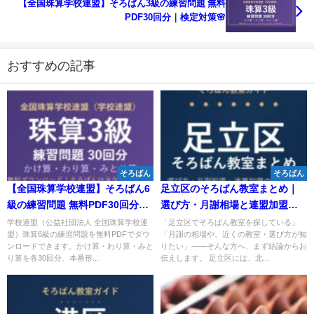
【全国珠算学校連盟】そろばん3級の練習問題 無料
PDF30回分｜検定対策🌸
おすすめの記事
そろばん
そろばん
【全国珠算学校連盟】そろばん6
足立区のそろばん教室まとめ｜
級の練習問題 無料PDF30回分｜
選び方・月謝相場と連盟加盟の
検定対策🌸
教室一覧を完全ガイド🌸
学校連盟（公益社団法人 全国珠算学校連
「足立区でそろばん教室を探している」
盟）珠算6級の練習問題を無料PDFでダウ
「月謝の相場や、近くの教室・選び方が知
ンロードできます。かけ算・わり算・みと
りたい」——そんな方へ、まず結論からお
り算を各30回分、本番形...
伝えします。 足立区には、北...