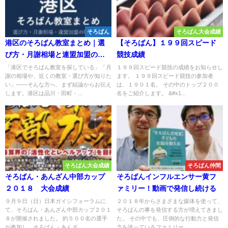
そろばん
そろばん大会成績
港区のそろばん教室まとめ｜選
【そろばん】１９９回スピード
び方・月謝相場と連盟加盟の教
競技成績
室一覧を完全ガイド🌸
「港区でそろばん教室を探している」「月
１９９回スピード競技の成績をお知らせし
謝の相場や、近くの教室・選び方が知りた
ます。 １９９回スピード競技の参加者
い」——そんな方へ、まず結論からお伝え
は、１９０１名。 その中のトップ２００
します。港区は品川・田町・...
名をご紹介します。 &#x1...
そろばん大会成績
そろばん仲間
そろばん・あんざん中部カップ
そろばんインフルエンサー黄フ
２０１８ 大会成績
ァミリー！動画で発信し続ける
９月９日（日）日本ガイシフォーラムに
２０１８年からさまざまな媒体を使って、
て、そろばん・あんざん中部カップ２０１
そろばんの事を発信する方が増えてきまし
８が開催されました。 約５００名の選手
た。 その中でも、圧倒的な行動力と発信
が参加し、そろばん・あんざ...
力を誇っているファミリー...