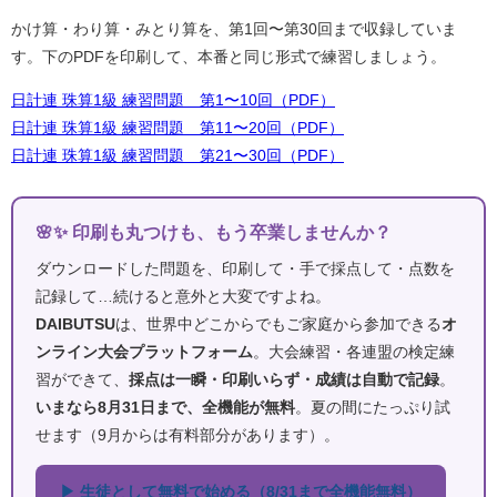
かけ算・わり算・みとり算を、第1回〜第30回まで収録していま
す。下のPDFを印刷して、本番と同じ形式で練習しましょう。
日計連 珠算1級 練習問題 第1〜10回（PDF）
日計連 珠算1級 練習問題 第11〜20回（PDF）
日計連 珠算1級 練習問題 第21〜30回（PDF）
🌸✨ 印刷も丸つけも、もう卒業しませんか？
ダウンロードした問題を、印刷して・手で採点して・点数を
記録して…続けると意外と大変ですよね。
DAIBUTSU
は、世界中どこからでもご家庭から参加できる
オ
ンライン大会プラットフォーム
。大会練習・各連盟の検定練
習ができて、
採点は一瞬・印刷いらず・成績は自動で記録
。
いまなら8月31日まで、全機能が無料
。夏の間にたっぷり試
せます（9月からは有料部分があります）。
▶ 生徒として無料で始める（8/31まで全機能無料）