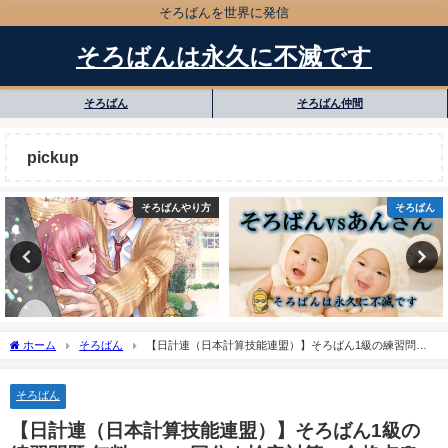
そろばんを世界に発信
そろばんは永久に不滅です
そろばん
そろばん仲間
pickup
そろばんやり方
そろばん
ホーム
そろばん
【日計連（日本計算技能連盟）】そろばん1級の練習問題
無料PDF30回分｜検定対策・合格点🌸
そろばん
【日計連（日本計算技能連盟）】そろばん1級の