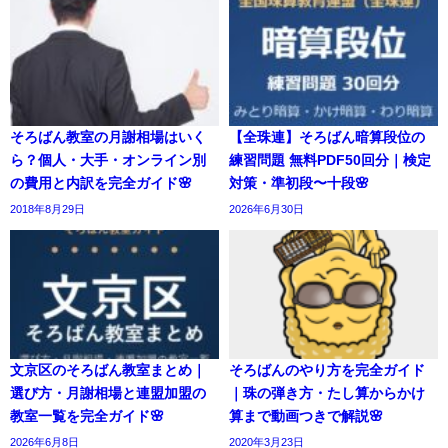
そろばん教室の月謝相場はいく
【全珠連】そろばん暗算段位の
ら？個人・大手・オンライン別
練習問題 無料PDF50回分｜検定
の費用と内訳を完全ガイド🌸
対策・準初段〜十段🌸
2018年8月29日
2026年6月30日
文京区のそろばん教室まとめ｜
そろばんのやり方を完全ガイド
選び方・月謝相場と連盟加盟の
｜珠の弾き方・たし算からかけ
教室一覧を完全ガイド🌸
算まで動画つきで解説🌸
2026年6月8日
2020年3月23日