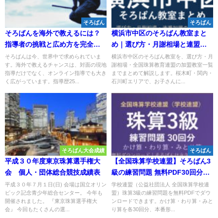
そろばん
そろばん
そろばんを海外で教えるには？
横浜市中区のそろばん教室まと
指導者の挑戦と広め方を完全ガ
め｜選び方・月謝相場と連盟加
イド🌸
盟の教室一覧を完全ガイド🌸
そろばんは今、世界中で求められていま
横浜市中区のそろばん教室を、選び方・月
す。海外で教えるチャンスは、対面の現地
謝相場・全国珠算教育連盟の加盟教室一覧
指導だけでなく、オンライン指導でも大き
までまとめて解説します。桜木町・関内・
く広がっています。指導歴25...
石川町エリアで、お子さんに...
そろばん大会成績
そろばん
平成３０年度東京珠算選手権大
【全国珠算学校連盟】そろばん3
会 個人・団体総合競技成績表
級の練習問題 無料PDF30回分｜
検定対策🌸
平成３０年７月１日(日) 会場は国立オリン
学校連盟（公益社団法人 全国珠算学校連
ピック記念青少年総合センター。 今年も
盟）珠算3級の練習問題を無料PDFでダウ
開催されました。 『東京珠算選手権大
ンロードできます。かけ算・わり算・みと
会』 今回もたくさんの選...
り算を各30回分、本番形...