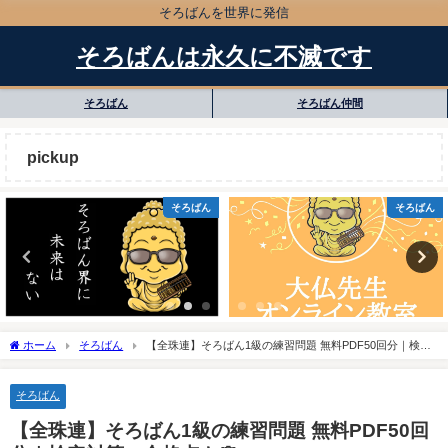
そろばんを世界に発信
そろばんは永久に不滅です
そろばん
そろばん仲間
pickup
そろばん
そろばん
ホーム
そろばん
【全珠連】そろばん1級の練習問題 無料PDF50回分｜検定
対策・合格点も🌸
そろばん
【全珠連】そろばん1級の練習問題 無料PDF50回