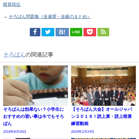
暗算段位
→
そろばん問題集（全連盟・全級のまとめ）
LINE
そろばん
の関連記事
そろばんは効果ない？小学生に
【そろばん大会】オールジャパ
おすすめの習い事は今でもそろ
ン２０１９！読上算・読上暗算
ばん
練習動画
2018年8月26日
2019年2月24日