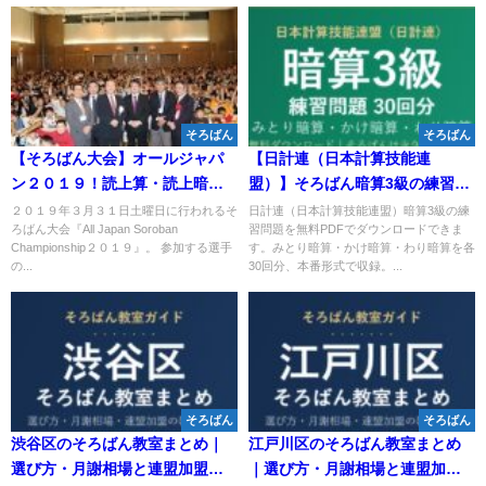
そろばん
そろばん
【そろばん大会】オールジャパ
【日計連（日本計算技能連
ン２０１９！読上算・読上暗算
盟）】そろばん暗算3級の練習問
練習動画
題 無料PDF30回分｜検定対策・
２０１９年３月３１日土曜日に行われるそ
日計連（日本計算技能連盟）暗算3級の練
ろばん大会『All Japan Soroban
習問題を無料PDFでダウンロードできま
みとり/かけ/わり暗算🌸
Championship２０１９』。 参加する選手
す。みとり暗算・かけ暗算・わり暗算を各
の...
30回分、本番形式で収録。...
そろばん
そろばん
渋谷区のそろばん教室まとめ｜
江戸川区のそろばん教室まとめ
選び方・月謝相場と連盟加盟の
｜選び方・月謝相場と連盟加盟