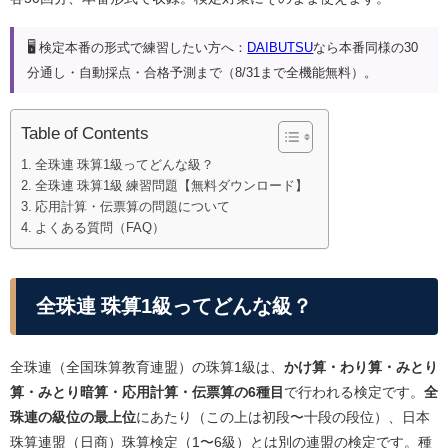
🖥️ 検定本番の形式で練習したい方へ：
DAIBUTSU
なら本番同様の30
分通し・自動採点・合格予測まで（8/31まで全機能無料）。
Table of Contents
全珠連 珠算1級ってどんな級？
全珠連 珠算1級 練習問題【無料ダウンロード】
応用計算・伝票算の問題について
よくある質問（FAQ）
全珠連 珠算1級ってどんな級？
全珠連（全国珠算教育連盟）の珠算1級は、
かけ算・わり算・みとり
算・みとり暗算・応用計算・伝票算の6種目
で行われる検定です。
全
珠連の級位の最上位
にあたり（この上は初段〜十段の段位）、日本
珠算連盟（日商）珠算検定（1〜6級）とは別の連盟の検定です。種