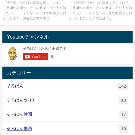
教室一覧を完全ガイド🌸
の教室一覧を完全ガイド🌸
「渋谷区でそろばん教室を探している」
「江戸川区でそろばん教室を探している」
「月謝の相場や、近くの教室・選び方が知
「月謝の相場や、近くの教室・選び方が知
りたい」——そんな方へ、まず結論からお
りたい」——そんな方へ、まず結論からお
伝えします。渋谷区は繁華街と...
伝えします。江戸川区は子ど...
Youtubeチャンネル
カテゴリー
そろばん
142
そろばんやり方
10
そろばん仲間
17
そろばん動画
10