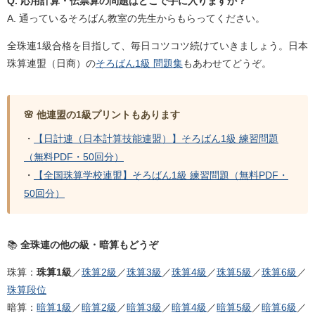
Q. 応用計算・伝票算の問題はどこで手に入りますか？
A. 通っているそろばん教室の先生からもらってください。
全珠連1級合格を目指して、毎日コツコツ続けていきましょう。日本
珠算連盟（日商）の
そろばん1級 問題集
もあわせてどうぞ。
🌸 他連盟の1級プリントもあります
・
【日計連（日本計算技能連盟）】そろばん1級 練習問題
（無料PDF・50回分）
・
【全国珠算学校連盟】そろばん1級 練習問題（無料PDF・
50回分）
📚
全珠連の他の級・暗算もどうぞ
珠算：
珠算1級
／
珠算2級
／
珠算3級
／
珠算4級
／
珠算5級
／
珠算6級
／
珠算段位
暗算：
暗算1級
／
暗算2級
／
暗算3級
／
暗算4級
／
暗算5級
／
暗算6級
／