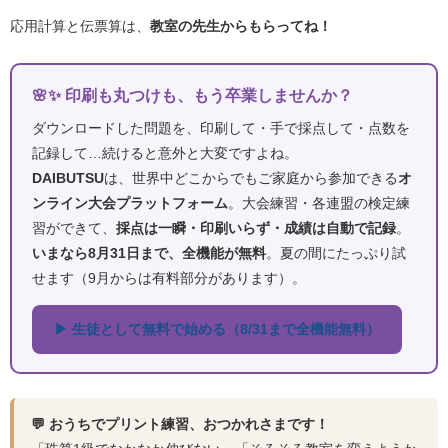
応用計算と伝票算は、
教室の先生からもらってね！
🌸✨ 印刷も丸つけも、もう卒業しませんか？
ダウンロードした問題を、印刷して・手で採点して・点数を
記録して…続けると意外と大変ですよね。
DAIBUTSU
は、世界中どこからでもご家庭から参加できる
オ
ンライン大会プラットフォーム
。大会練習・各連盟の検定練
習ができて、
採点は一瞬・印刷いらず・成績は自動で記録
。
いまなら8月31日まで、全機能が無料
。夏の間にたっぷり試
せます（9月からは有料部分があります）。
▶ 生徒として無料で始める（8/31まで全機能無料）
💬 おうちでプリント練習、おつかれさまです！