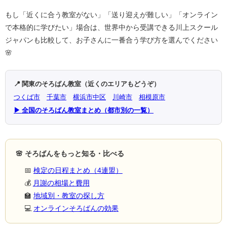
もし「近くに合う教室がない」「送り迎えが難しい」「オンライン
で本格的に学びたい」場合は、世界中から受講できる川上スクール
ジャパンも比較して、お子さんに一番合う学び方を選んでください
🌸
📍 関東のそろばん教室（近くのエリアもどうぞ）
つくば市
千葉市
横浜市中区
川崎市
相模原市
▶ 全国のそろばん教室まとめ（都市別の一覧）
🌸 そろばんをもっと知る・比べる
📅
検定の日程まとめ（4連盟）
💰
月謝の相場と費用
🏫
地域別・教室の探し方
💻
オンラインそろばんの効果