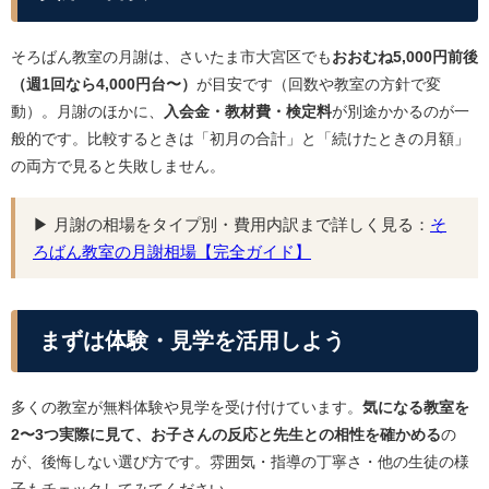
そろばん教室の月謝は、さいたま市大宮区でも
おおむね5,000円前後
（週1回なら4,000円台〜）
が目安です（回数や教室の方針で変
動）。月謝のほかに、
入会金・教材費・検定料
が別途かかるのが一
般的です。比較するときは「初月の合計」と「続けたときの月額」
の両方で見ると失敗しません。
▶ 月謝の相場をタイプ別・費用内訳まで詳しく見る：
そ
ろばん教室の月謝相場【完全ガイド】
まずは体験・見学を活用しよう
多くの教室が無料体験や見学を受け付けています。
気になる教室を
2〜3つ実際に見て、お子さんの反応と先生との相性を確かめる
の
が、後悔しない選び方です。雰囲気・指導の丁寧さ・他の生徒の様
子もチェックしてみてください。