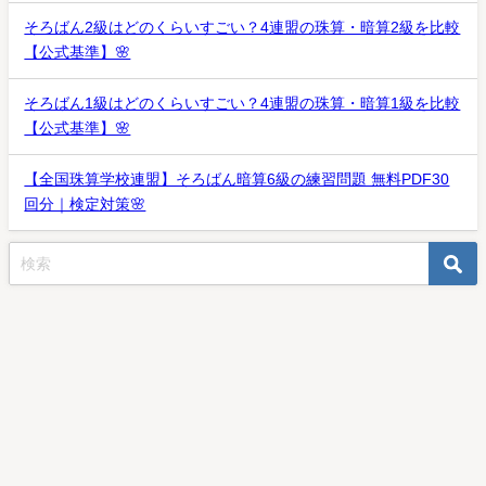
そろばん2級はどのくらいすごい？4連盟の珠算・暗算2級を比較
【公式基準】🌸
そろばん1級はどのくらいすごい？4連盟の珠算・暗算1級を比較
【公式基準】🌸
【全国珠算学校連盟】そろばん暗算6級の練習問題 無料PDF30
回分｜検定対策🌸
そろばん
そろばん仲間
そろばんは永久に不滅です All Rights Reserved.