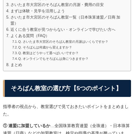
さいたま市大宮区のそろばん教室の月謝・費用の目安
まずは体験・見学を活用しよう
さいたま市大宮区のそろばん教室一覧（日本珠算連盟／日商 加
盟）
近くに合う教室が見つからない・オンラインで学びたい方へ
よくある質問（FAQ）
Q. さいたま市大宮区のそろばん教室の月謝はいくらですか？
Q. そろばんは何歳から習えますか？
Q. 教室はどうやって選べばいいですか？
Q. オンラインでもそろばんは身につきますか？
まとめ
そろばん教室の選び方【5つのポイント】
指導者の視点から、教室選びで見ておきたいポイントをまとめまし
た。
① 連盟に加盟しているか
…全国珠算教育連盟（全珠連）・日本珠算
連盟（日商）などの加盟教室は、検定や指導の基準が整っていま