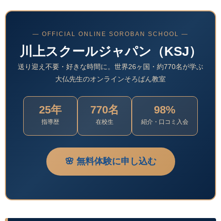
— OFFICIAL ONLINE SOROBAN SCHOOL —
川上スクールジャパン（KSJ）
送り迎え不要・好きな時間に。世界26ヶ国・約770名が学ぶ
大仏先生のオンラインそろばん教室
25年
770名
98%
指導歴
在校生
紹介・口コミ入会
🌸 無料体験に申し込む