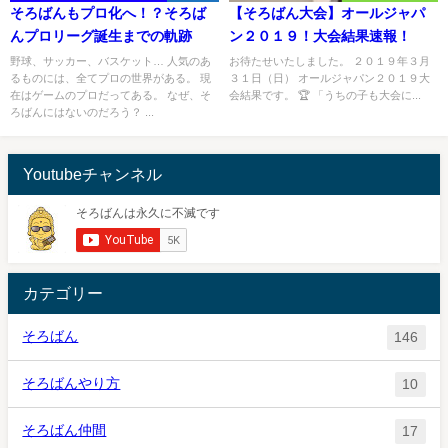
そろばんもプロ化へ！？そろば
【そろばん大会】オールジャパ
んプロリーグ誕生までの軌跡
ン２０１９！大会結果速報！
野球、サッカー、バスケット… 人気のあ
お待たせいたしました。 ２０１９年３月
るものには、全てプロの世界がある。 現
３１日（日） オールジャパン２０１９大
在はゲームのプロだってある。 なぜ、そ
会結果です。 🏆 「うちの子も大会に...
ろばんにはないのだろう？ ...
Youtubeチャンネル
カテゴリー
そろばん
146
そろばんやり方
10
そろばん仲間
17