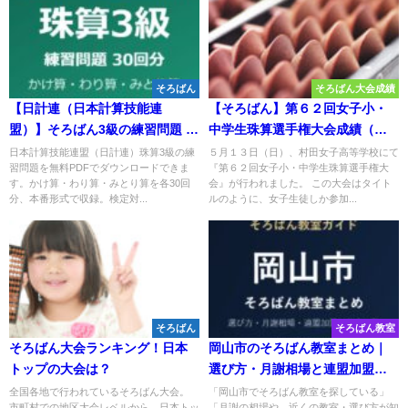
そろばん
そろばん大会成績
【日計連（日本計算技能連
【そろばん】第６２回女子小・
盟）】そろばん3級の練習問題 無
中学生珠算選手権大会成績（村
料PDF30回分｜検定対策・合格
田女子）
日本計算技能連盟（日計連）珠算3級の練
５月１３日（日）、村田女子高等学校にて
習問題を無料PDFでダウンロードできま
『第６２回女子小・中学生珠算選手権大
点🌸
す。かけ算・わり算・みとり算を各30回
会』が行われました。 この大会はタイト
分、本番形式で収録。検定対...
ルのように、女子生徒しか参加...
そろばん
そろばん教室
そろばん大会ランキング！日本
岡山市のそろばん教室まとめ｜
トップの大会は？
選び方・月謝相場と連盟加盟の
教室一覧を完全ガイド🌸
全国各地で行われているそろばん大会。
「岡山市でそろばん教室を探している」
市町村での地区大会レベルから、日本トッ
「月謝の相場や、近くの教室・選び方が知