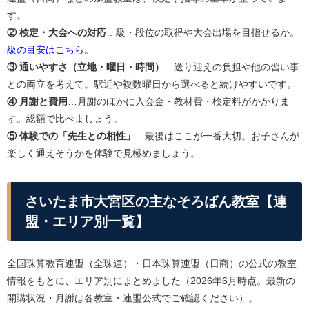
す。
② 検定・大会への対応
…級・段位の取得や大会出場を目指せるか。
級の目安はこちら
。
③ 通いやすさ（立地・曜日・時間）
…送り迎えの負担や他の習い事
との両立を考えて。駅近や複数曜日から選べると続けやすいです。
④ 月謝と費用
…月謝のほかに入会金・教材費・検定料がかかりま
す。総額で比べましょう。
⑤ 体験での「先生との相性」
…最後はここが一番大切。お子さんが
楽しく通えそうかを体験で見極めましょう。
さいたま市大宮区の主なそろばん教室【連
盟・エリア別一覧】
全国珠算教育連盟（全珠連）・日本珠算連盟（日商）の公式の教室
情報をもとに、エリア別にまとめました（2026年6月時点。最新の
開講状況・月謝は各教室・連盟公式でご確認ください）。