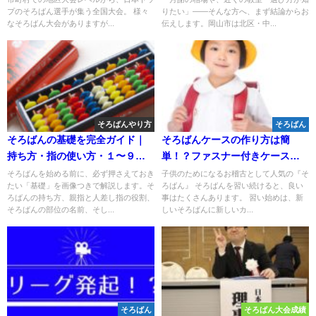
プのそろばん選手が集う全国大会。 様々
りたい」——そんな方へ、まず結論からお
なそろばん大会がありますが...
伝えします。岡山市は北区・中...
そろばんやり方
そろばん
そろばんの基礎を完全ガイド｜
そろばんケースの作り方は簡
持ち方・指の使い方・１〜９の
単！？ファスナー付きケースが
入れ方を画像つきで解説🌸
便利！
そろばんを始める前に、必ず押さえておき
子供のためになるお稽古として人気の『そ
たい「基礎」を画像つきで解説します。そ
ろばん』 そろばんを習い続けると、良い
ろばんの持ち方、親指と人差し指の役割、
事はたくさんあります。 習い始めは、新
そろばんの部位の名前、そし...
しいそろばんに新しいカ...
そろばん
そろばん大会成績