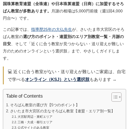
国珠算教育連盟（全珠連）や日本珠算連盟（日商）に加盟するそろ
ばん教室が多数あります。
月謝の相場は5,000円前後（週1回4,000
円台〜）です。
この記事では、
指導歴25年の大仏先生
が、さいたま市大宮区のそろ
ばん教室の
選び方のポイント・連盟別のエリア別教室一覧・月謝の
目安
、そして「近くに合う教室が見つからない・送り迎えが難しい
方のためのオンラインという選択肢」まで、やさしくガイドしま
す。
💻 近くに合う教室がない・送り迎えが難しいご家庭は、自宅
で学べる
オンライン（KSJ）という選択肢
もあります →
Table of Contents
そろばん教室の選び方【5つのポイント】
さいたま市大宮区の主なそろばん教室【連盟・エリア別一覧】
大宮駅周辺・東町エリア
三橋・大成・櫛引エリア
公式サイトのある教室