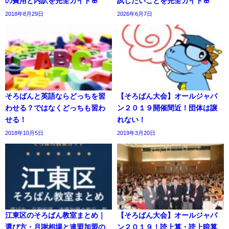
の費用と内訳を完全ガイド🌸
試したいことを完全ガイド🌸
2018年8月29日
2026年6月7日
そろばんと英語ならどっちを習
【そろばん大会】オールジャパ
わせる？ではなくどっちも習わ
ン２０１９開催間近！団体は譲
せる！
れない！
2018年10月5日
2019年3月20日
江東区のそろばん教室まとめ｜
【そろばん大会】オールジャパ
選び方・月謝相場と連盟加盟の
ン２０１９！読上算・読上暗算