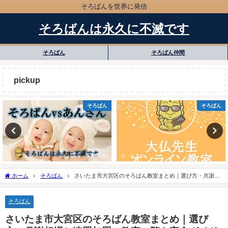
そろばんを世界に発信
そろばんは永久に不滅です
そろばん
そろばん仲間
pickup
そろばん
そろばん
ホーム
そろばん
さいたま市大宮区のそろばん教室まとめ｜選び方・月謝相
場と連盟加盟の教室一覧を完全ガイド🌸
そろばん
さいたま市大宮区のそろばん教室まとめ｜選び