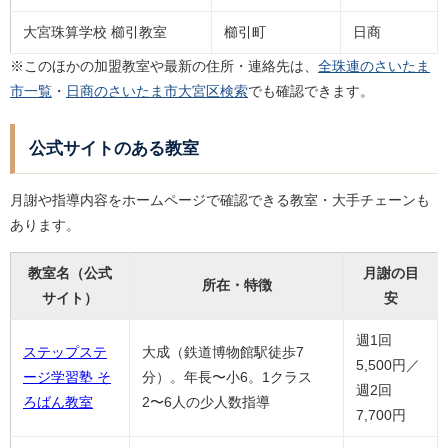
大宮珠算学校 櫛引教室
櫛引町
日商
※このほかの加盟教室や最新の住所・連絡先は、
全珠連のさいたま
市一覧
・
日商のさいたま市大宮区検索
でも確認できます。
公式サイトのある教室
月謝や指導内容をホームページで確認できる教室・大手チェーンも
あります。
教室名（公式
月謝の目
所在・特徴
サイト）
安
週1回
ステップステ
大成（鉄道博物館駅徒歩7
5,500円／
ージ学習塾 そ
分）。年長〜小6。1クラス
週2回
ろばん教室
2〜6人の少人数指導
7,700円